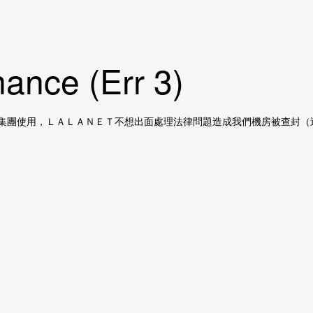
ance (Err 3)
集團使用，ＬＡＬＡＮＥＴ不想出面處理法律問題造成我們機房被查封（