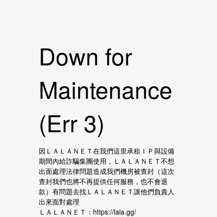
Down for
Maintenance
(Err 3)
因ＬＡＬＡＮＥＴ在我們這里承租ＩＰ與設備
期間內給詐騙集團使用，ＬＡＬＡＮＥＴ不想
出面處理法律問題造成我們機房被查封（這次
查封我們也將不再提供任何服務，也不會退
款）有問題去找ＬＡＬＡＮＥＴ讓他們負責人
出來面對處理
ＬＡＬＡＮＥＴ：https://lala.gg/