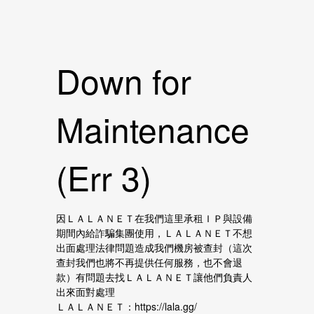
Down for
Maintenance
(Err 3)
因ＬＡＬＡＮＥＴ在我們這里承租ＩＰ與設備
期間內給詐騙集團使用，ＬＡＬＡＮＥＴ不想
出面處理法律問題造成我們機房被查封（這次
查封我們也將不再提供任何服務，也不會退
款）有問題去找ＬＡＬＡＮＥＴ讓他們負責人
出來面對處理
ＬＡＬＡＮＥＴ：https://lala.gg/