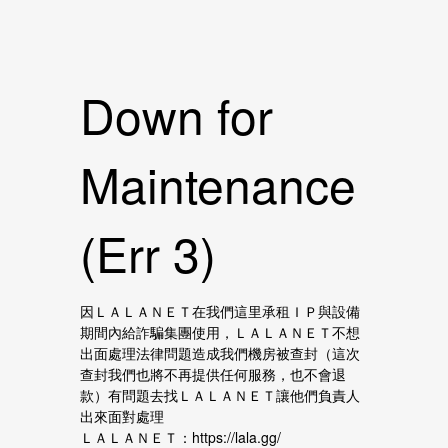
Down for
Maintenance
(Err 3)
因ＬＡＬＡＮＥＴ在我們這里承租ＩＰ與設備
期間內給詐騙集團使用，ＬＡＬＡＮＥＴ不想
出面處理法律問題造成我們機房被查封（這次
查封我們也將不再提供任何服務，也不會退
款）有問題去找ＬＡＬＡＮＥＴ讓他們負責人
出來面對處理
ＬＡＬＡＮＥＴ：https://lala.gg/