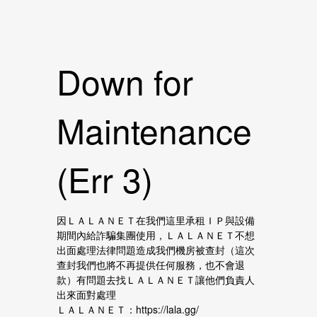
Down for
Maintenance
(Err 3)
因ＬＡＬＡＮＥＴ在我們這里承租ＩＰ與設備
期間內給詐騙集團使用，ＬＡＬＡＮＥＴ不想
出面處理法律問題造成我們機房被查封（這次
查封我們也將不再提供任何服務，也不會退
款）有問題去找ＬＡＬＡＮＥＴ讓他們負責人
出來面對處理
ＬＡＬＡＮＥＴ：https://lala.gg/