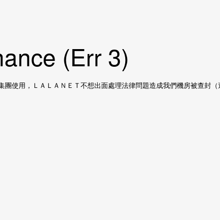
ance (Err 3)
集團使用，ＬＡＬＡＮＥＴ不想出面處理法律問題造成我們機房被查封（