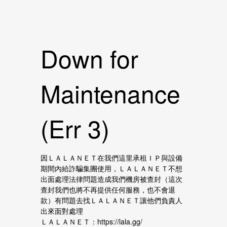
Down for
Maintenance
(Err 3)
因ＬＡＬＡＮＥＴ在我們這里承租ＩＰ與設備
期間內給詐騙集團使用，ＬＡＬＡＮＥＴ不想
出面處理法律問題造成我們機房被查封（這次
查封我們也將不再提供任何服務，也不會退
款）有問題去找ＬＡＬＡＮＥＴ讓他們負責人
出來面對處理
ＬＡＬＡＮＥＴ：https://lala.gg/